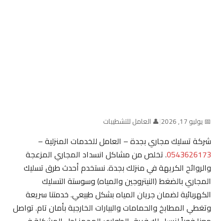
📅 يوليو 17, 2026
|
👤 العامل للتشطيبات
شركة تسليك مجاري بجدة – العامل للخدمات المنزلية –
0543626173
. تخلص من مشاكل انسداد المجاري المزعجة
والروائح الكريهة في منزلك بجدة. نستخدم أحدث طرق تسليك
المجاري بالضغط (النيتروجين والمياه) وسوستة التسليك
الكهربائية لضمان جريان المياه بشكل طبيعي. خدمتنا سريعة
وتغطي المطابخ والحمامات والبيارات الخارجية بأمان تام. تواصل
معنا فوراً لنرسل لك فريق الطوارئ المجهز لحل المشكلة في