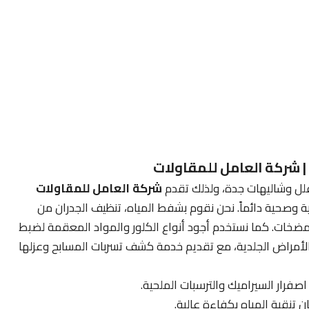
 شركة العامل للمقاولات
فلل وشاليهات جدة، ولذلك تقدم
شركة العامل للمقاولات
 وصحية دائماً. نحن نقوم بشفط المياه، تنظيف الجدران من
المضخات. كما نستخدم أجود أنواع الكلور والمواد المعقمة لضبط
يتك وعائلتك من الأمراض الجلدية، مع تقديم خدمة كشف تسربات المسابح وعزلها
اصفرار السيراميك والترسبات الملحية.
 تنقية المياه بكفاءة عالية.