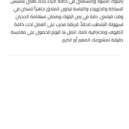
بالبلوك الأسود والأسمنتي في كافة أحياء جدة. نعتني بتأسيس
السباكة والكهرباء واللياسة ليكون الملحق جاهزاً للسكن في
وقت قياسي. دقة في رص البلوك وضمان استقامة الجدران
لسهولة التشطيب لاحقاً. فريقنا مدرب على العمل تحت كافة
الظروف وباحترافية تامة. اتصل بنا اليوم للحصول على مقايسة
دقيقة لمشروعك الصغير أو الكبير.