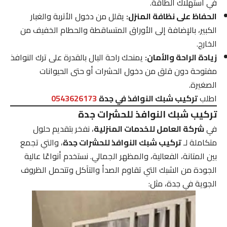
في استهلاك الطاقة.
الحفاظ على نظافة المنزل:
يقلل من دخول الأتربة والغبار
الكبير، بالإضافة إلى الأوراق المتساقطة والحطام الخفيف من
الخارج.
زيادة الراحة والأمان:
يمنحك راحة البال بالقدرة على ترك النوافذ
مفتوحة دون قلق من دخول الحشرات أو حتى الحيوانات
الصغيرة.
اطلب
تركيب شبك النوافذ في جدة
0543626173
تركيب شبك النوافذ للحشرات جدة
في
شركة العامل للخدمات المنزلية
، نفخر بتقديم حلول
متكاملة لـ
تركيب شبك النوافذ للحشرات جدة
، والتي تجمع
بين المتانة، الفعالية، والمظهر الجمالي. نستخدم أنواعًا عالية
الجودة من الشبك التي تقاوم الصدأ والتآكل وتتحمل الظروف
الجوية في جدة، مثل: