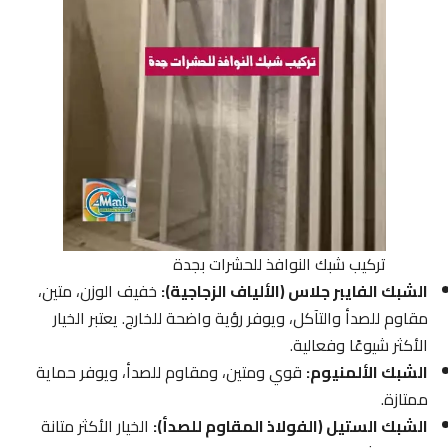
تركيب شبك النوافذ للحشرات بجدة
الشبك الفايبر جلاس (الألياف الزجاجية):
خفيف الوزن، متين،
مقاوم للصدأ والتآكل، ويوفر رؤية واضحة للخارج. يعتبر الخيار
الأكثر شيوعًا وفعالية.
الشبك الألمنيوم:
قوي ومتين، ومقاوم للصدأ، ويوفر حماية
ممتازة.
الشبك الستيل (الفولاذ المقاوم للصدأ):
الخيار الأكثر متانة