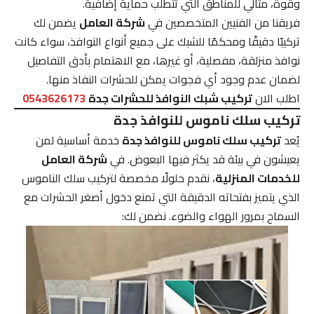
وقوة، مثالي للمناطق التي تتطلب حماية إضافية.
فريقنا من الفنيين المتخصصين في
شركة العامل
يضمن لك
تركيبًا دقيقًا ومحكمًا للشبك على جميع أنواع النوافذ، سواء كانت
نوافذ منزلقة، مفصلية، أو غيرها، مع الاهتمام بأدق التفاصيل
لضمان عدم وجود أي فجوات يمكن للحشرات النفاذ منها.
اطلب الان
تركيب شبك النوافذ للحشرات جدة
0543626173
تركيب سلك ناموس للنوافذ جدة
يُعد
تركيب سلك ناموس للنوافذ جدة
خدمة أساسية لمن
يعيشون في بيئة قد يكثر فيها البعوض. في
شركة العامل
للخدمات المنزلية
، نقدم حلولًا مخصصة لتركيب سلك الناموس
الذي يتميز بفتحاته الدقيقة التي تمنع دخول أصغر الحشرات مع
السماح بمرور الهواء والضوء. نضمن لك: