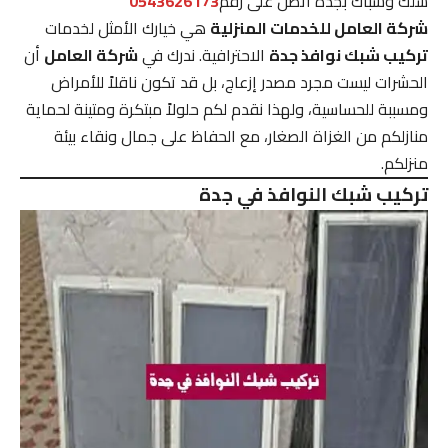
سلك وشباك بجده اتصل على رقم
0543626173
شركة العامل للخدمات المنزلية
هي خيارك الأمثل لخدمات
تركيب شبك نوافذ جدة
الاحترافية. ندرك في
شركة العامل
أن
الحشرات ليست مجرد مصدر إزعاج، بل قد تكون ناقلاً للأمراض
ومسببة للحساسية، ولهذا نقدم لكم حلولاً مبتكرة ومتينة لحماية
منازلكم من الغزاة الصغار، مع الحفاظ على جمال ونقاء بيئة
منزلكم.
تركيب شبك النوافذ في جدة