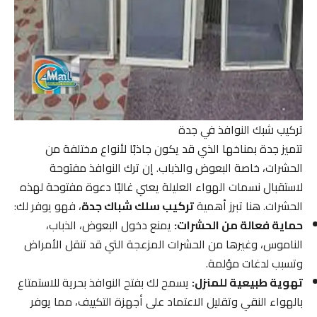
تركيب شبك النوافذ في جدة
تتميز جدة بمناخها الذي قد يكون جاذبًا لأنواع مختلفة من
الحشرات، خاصة البعوض والذباب. إن ترك النوافذ مفتوحة
لاستقبال نسمات الهواء العليلة يعني غالبًا دعوة مفتوحة لهذه
الحشرات. هنا تبرز أهمية
تركيب سلك شباك جدة
، فهو يوفر لك:
حماية فعالة من الحشرات:
يمنع دخول البعوض، الذباب،
الناموس، وغيرها من الحشرات المزعجة التي قد تنقل الأمراض
وتسبب لدغات مؤلمة.
تهوية طبيعية للمنزل:
يسمح لك بفتح النوافذ بحرية للاستمتاع
بالهواء النقي وتقليل الاعتماد على أجهزة التكييف، مما يوفر