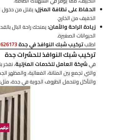
التكييف، مما يوفر في استهلاك الطاقة.
الحفاظ على نظافة المنزل:
يقلل من دخول الأت
الخفيف من الخارج.
زيادة الراحة والأمان:
يمنحك راحة البال بالق
الحيوانات الصغيرة.
اطلب
تركيب شبك النوافذ في جدة
3626173
تركيب شبك النوافذ للحشرات جدة
في
شركة العامل للخدمات المنزلية
، نفخر ب
والتي تجمع بين المتانة، الفعالية، والمظهر الج
والتآكل وتتحمل الظروف الجوية في جدة، مثل: