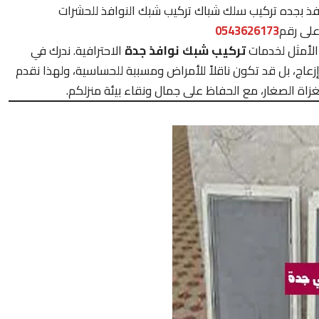
فذ بجده تركيب سلك شباك تركيب شبك النوافذ للحشرات
على رقم
0543626173
لأمثل لخدمات
تركيب شبك نوافذ جدة
الاحترافية. ندرك في
عاج، بل قد تكون ناقلاً للأمراض ومسببة للحساسية، ولهذا نقدم
لغزاة الصغار، مع الحفاظ على جمال ونقاء بيئة منزلكم.