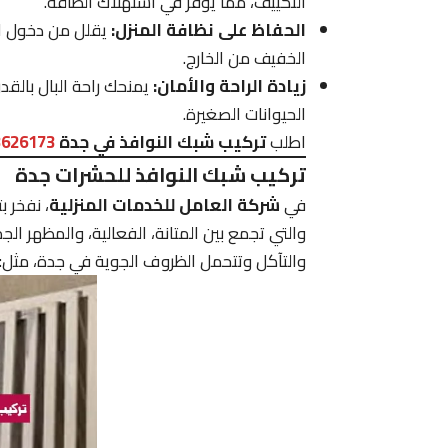
التكييف، مما يوفر في استهلاك الطاقة.
الحفاظ على نظافة المنزل:
يقلل من دخول الأت
الخفيف من الخارج.
زيادة الراحة والأمان:
يمنحك راحة البال بالق
الحيوانات الصغيرة.
اطلب
تركيب شبك النوافذ في جدة
3626173
تركيب شبك النوافذ للحشرات جدة
في
شركة العامل للخدمات المنزلية
، نفخر ب
والتي تجمع بين المتانة، الفعالية، والمظهر الج
والتآكل وتتحمل الظروف الجوية في جدة، مثل: