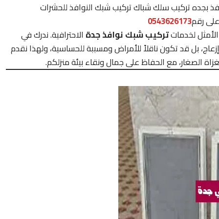
فذ بجده تركيب سلك شباك تركيب شبك النوافذ للحشرات
على رقم
0543626173
لأمثل لخدمات
تركيب شبك نوافذ جدة
الاحترافية. ندرك في
عاج، بل قد تكون ناقلاً للأمراض ومسببة للحساسية، ولهذا نقدم
لغزاة الصغار، مع الحفاظ على جمال ونقاء بيئة منزلكم.