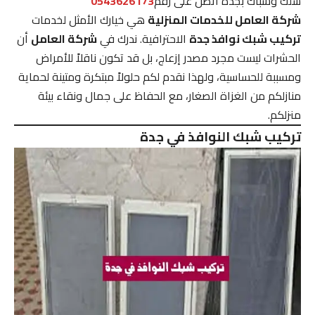
سلك وشباك بجده اتصل على رقم
0543626173
شركة العامل للخدمات المنزلية
هي خيارك الأمثل لخدمات
تركيب شبك نوافذ جدة
الاحترافية. ندرك في
شركة العامل
أن
الحشرات ليست مجرد مصدر إزعاج، بل قد تكون ناقلاً للأمراض
ومسببة للحساسية، ولهذا نقدم لكم حلولاً مبتكرة ومتينة لحماية
منازلكم من الغزاة الصغار، مع الحفاظ على جمال ونقاء بيئة
منزلكم.
تركيب شبك النوافذ في جدة