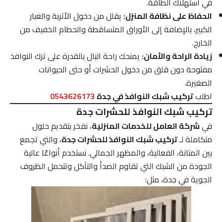
في استهلاك الطاقة.
الحفاظ على نظافة المنزل:
يقلل من دخول الأتربة والغبار
الكبير، بالإضافة إلى الأوراق المتساقطة والحطام الخفيف من
الخارج.
زيادة الراحة والأمان:
يمنحك راحة البال بالقدرة على ترك النوافذ
مفتوحة دون قلق من دخول الحشرات أو حتى الحيوانات
الصغيرة.
اطلب
تركيب شبك النوافذ في جدة
0543626173
تركيب شبك النوافذ للحشرات جدة
في
شركة العامل للخدمات المنزلية
، نفخر بتقديم حلول
متكاملة لـ
تركيب شبك النوافذ للحشرات جدة
، والتي تجمع
بين المتانة، الفعالية، والمظهر الجمالي. نستخدم أنواعًا عالية
الجودة من الشبك التي تقاوم الصدأ والتآكل وتتحمل الظروف
الجوية في جدة، مثل: