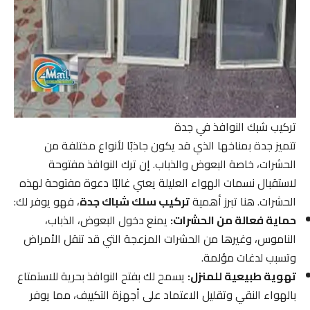
تركيب شبك النوافذ في جدة
تتميز جدة بمناخها الذي قد يكون جاذبًا لأنواع مختلفة من
الحشرات، خاصة البعوض والذباب. إن ترك النوافذ مفتوحة
لاستقبال نسمات الهواء العليلة يعني غالبًا دعوة مفتوحة لهذه
الحشرات. هنا تبرز أهمية
تركيب سلك شباك جدة
، فهو يوفر لك:
حماية فعالة من الحشرات:
يمنع دخول البعوض، الذباب،
الناموس، وغيرها من الحشرات المزعجة التي قد تنقل الأمراض
وتسبب لدغات مؤلمة.
تهوية طبيعية للمنزل:
يسمح لك بفتح النوافذ بحرية للاستمتاع
بالهواء النقي وتقليل الاعتماد على أجهزة التكييف، مما يوفر