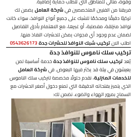
وقوة، مثالي للمناطق التي تتطلب حماية إضافية.
فريقنا من الفنيين المتخصصين في
شركة العامل
يضمن لك
تركيبًا دقيقًا ومحكمًا للشبك على جميع أنواع النوافذ، سواء كانت
نوافذ منزلقة، مفصلية، أو غيرها، مع الاهتمام بأدق التفاصيل
لضمان عدم وجود أي فجوات يمكن للحشرات النفاذ منها.
اطلب الان
تركيب شبك النوافذ للحشرات جدة
0543626173
تركيب سلك ناموس للنوافذ جدة
يُعد
تركيب سلك ناموس للنوافذ جدة
خدمة أساسية لمن
يعيشون في بيئة قد يكثر فيها البعوض. في
شركة العامل
للخدمات المنزلية
، نقدم حلولًا مخصصة لتركيب سلك الناموس
الذي يتميز بفتحاته الدقيقة التي تمنع دخول أصغر الحشرات مع
السماح بمرور الهواء والضوء. نضمن لك: