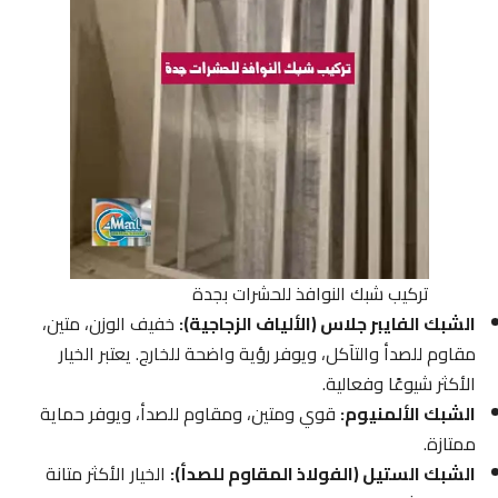
تركيب شبك النوافذ للحشرات بجدة
الشبك الفايبر جلاس (الألياف الزجاجية):
خفيف الوزن، متين،
مقاوم للصدأ والتآكل، ويوفر رؤية واضحة للخارج. يعتبر الخيار
الأكثر شيوعًا وفعالية.
الشبك الألمنيوم:
قوي ومتين، ومقاوم للصدأ، ويوفر حماية
ممتازة.
الشبك الستيل (الفولاذ المقاوم للصدأ):
الخيار الأكثر متانة