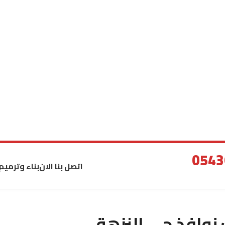
اتصل بنا الان
بناء وترميم
نوافذ حي النزهة