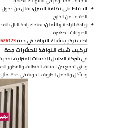
التكييف، مما يوفر في استهلاك الطاقة.
الحفاظ على نظافة المنزل:
يقلل من دخول الأت
الخفيف من الخارج.
زيادة الراحة والأمان:
يمنحك راحة البال بالق
الحيوانات الصغيرة.
اطلب
تركيب شبك النوافذ في جدة
3626173
تركيب شبك النوافذ للحشرات جدة
في
شركة العامل للخدمات المنزلية
، نفخر ب
والتي تجمع بين المتانة، الفعالية، والمظهر الج
والتآكل وتتحمل الظروف الجوية في جدة، مثل: