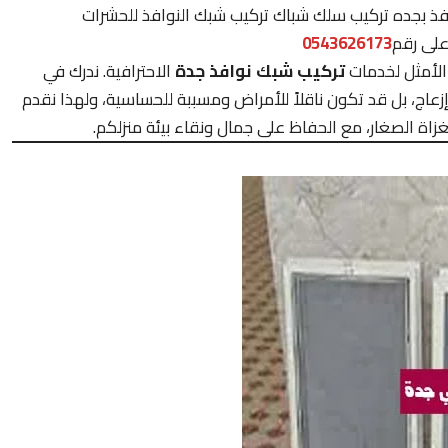
فذ بجده تركيب سلك شباك تركيب شبك النوافذ للحشرات
على رقم
0543626173
لأمثل لخدمات
تركيب شبك نوافذ جدة
الاحترافية. ندرك في
عاج، بل قد تكون ناقلاً للأمراض ومسببة للحساسية، ولهذا نقدم
لغزاة الصغار، مع الحفاظ على جمال ونقاء بيئة منزلكم.