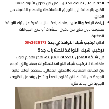
الحفاظ على نظافة المنزل:
يقلل من دخول الأتربة والغبار
الكبير، بالإضافة إلى الأوراق المتساقطة والحطام الخفيف من
الخارج.
زيادة الراحة والأمان:
يمنحك راحة البال بالقدرة على ترك النوافذ
مفتوحة دون قلق من دخول الحشرات أو حتى الحيوانات
الصغيرة.
اطلب
تركيب شبك النوافذ في جدة
0543626173
تركيب شبك النوافذ للحشرات جدة
في
شركة العامل للخدمات المنزلية
، نفخر بتقديم حلول
متكاملة لـ
تركيب شبك النوافذ للحشرات جدة
، والتي تجمع
بين المتانة، الفعالية، والمظهر الجمالي. نستخدم أنواعًا عالية
الجودة من الشبك التي تقاوم الصدأ والتآكل وتتحمل الظروف
الجوية في جدة، مثل: