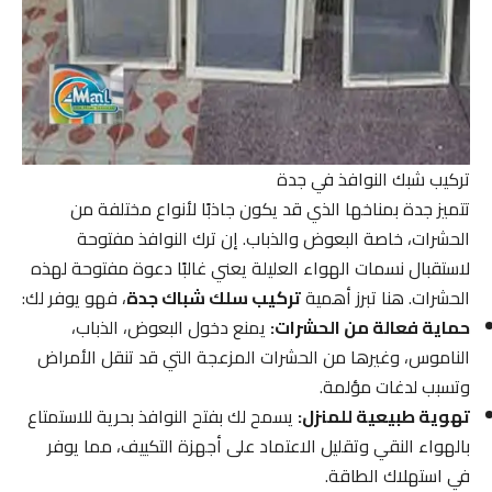
تركيب شبك النوافذ في جدة
تتميز جدة بمناخها الذي قد يكون جاذبًا لأنواع مختلفة من
الحشرات، خاصة البعوض والذباب. إن ترك النوافذ مفتوحة
لاستقبال نسمات الهواء العليلة يعني غالبًا دعوة مفتوحة لهذه
الحشرات. هنا تبرز أهمية
تركيب سلك شباك جدة
، فهو يوفر لك:
حماية فعالة من الحشرات:
يمنع دخول البعوض، الذباب،
الناموس، وغيرها من الحشرات المزعجة التي قد تنقل الأمراض
وتسبب لدغات مؤلمة.
تهوية طبيعية للمنزل:
يسمح لك بفتح النوافذ بحرية للاستمتاع
بالهواء النقي وتقليل الاعتماد على أجهزة التكييف، مما يوفر
في استهلاك الطاقة.