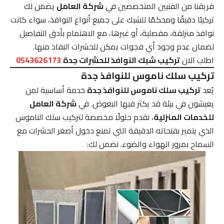
فريقنا من الفنيين المتخصصين في
شركة العامل
يضمن لك
تركيبًا دقيقًا ومحكمًا للشبك على جميع أنواع النوافذ، سواء كانت
نوافذ منزلقة، مفصلية، أو غيرها، مع الاهتمام بأدق التفاصيل
لضمان عدم وجود أي فجوات يمكن للحشرات النفاذ منها.
اطلب الان
تركيب شبك النوافذ للحشرات جدة
0543626173
تركيب سلك ناموس للنوافذ جدة
يُعد
تركيب سلك ناموس للنوافذ جدة
خدمة أساسية لمن
يعيشون في بيئة قد يكثر فيها البعوض. في
شركة العامل
للخدمات المنزلية
، نقدم حلولًا مخصصة لتركيب سلك الناموس
الذي يتميز بفتحاته الدقيقة التي تمنع دخول أصغر الحشرات مع
السماح بمرور الهواء والضوء. نضمن لك: