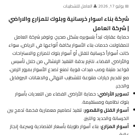
📅 يوليو 17, 2026
|
👤 العامل للتشطيبات
شركة بناء اسوار خرسانية وبلوك للمزارع والاراضي
| شركة العامل
حماية عقارك تبدأ بتسويره بشكل صحيح، وتوفر شركة العامل
للمقاولات خدمات بناء الأسوار بكافة أنواعها في الرياض، سواء
كانت أسواراً خرسانية للفلل أو أسوار بلوك للمزارع والاستراحات
والأراضي الفضاء. نلتزم بدقة التنفيذ الإنشائي من خلال تأسيس
قواعد متينة وصب ميدات قوية تمنع تصدع الأسوار بمرور الزمن،
مع تقديم خيارات متنوعة للتشطيب النهائي والدهانات البروفايل
والحجر.
تسوير الأراضي:
حماية الأراضي الفضاء من التعديات بأسوار
بلوك نظامية ومستقيمة.
أسوار الفلل والقصور:
تنفيذ تصاميم معمارية فخمة تدمج بين
الخرسانة والحديد والليزر.
أسوار المزارع:
بناء أسوار طويلة بأسعار اقتصادية وسرعة إنجاز
عالية.