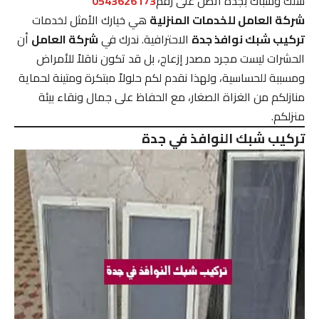
سلك وشباك بجده اتصل على رقم
0543626173
شركة العامل للخدمات المنزلية
هي خيارك الأمثل لخدمات
تركيب شبك نوافذ جدة
الاحترافية. ندرك في
شركة العامل
أن
الحشرات ليست مجرد مصدر إزعاج، بل قد تكون ناقلاً للأمراض
ومسببة للحساسية، ولهذا نقدم لكم حلولاً مبتكرة ومتينة لحماية
منازلكم من الغزاة الصغار، مع الحفاظ على جمال ونقاء بيئة
منزلكم.
تركيب شبك النوافذ في جدة