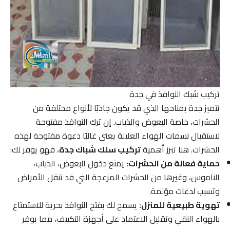
تركيب شبك النوافذ في جدة
تتميز جدة بمناخها الذي قد يكون جاذبًا لأنواع مختلفة من
الحشرات، خاصة البعوض والذباب. إن ترك النوافذ مفتوحة
لاستقبال نسمات الهواء العليلة يعني غالبًا دعوة مفتوحة لهذه
الحشرات. هنا تبرز أهمية
تركيب سلك شباك جدة
، فهو يوفر لك:
حماية فعالة من الحشرات:
يمنع دخول البعوض، الذباب،
الناموس، وغيرها من الحشرات المزعجة التي قد تنقل الأمراض
وتسبب لدغات مؤلمة.
تهوية طبيعية للمنزل:
يسمح لك بفتح النوافذ بحرية للاستمتاع
بالهواء النقي وتقليل الاعتماد على أجهزة التكييف، مما يوفر