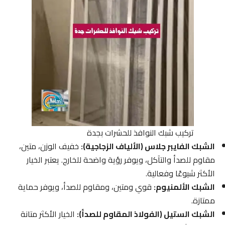
تركيب شبك النوافذ للحشرات بجدة
الشبك الفايبر جلاس (الألياف الزجاجية):
خفيف الوزن، متين،
مقاوم للصدأ والتآكل، ويوفر رؤية واضحة للخارج. يعتبر الخيار
الأكثر شيوعًا وفعالية.
الشبك الألمنيوم:
قوي ومتين، ومقاوم للصدأ، ويوفر حماية
ممتازة.
الشبك الستيل (الفولاذ المقاوم للصدأ):
الخيار الأكثر متانة