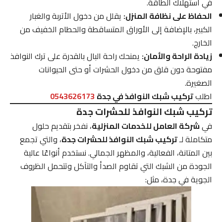
في استهلاك الطاقة.
الحفاظ على نظافة المنزل:
يقلل من دخول الأتربة والغبار
الكبير، بالإضافة إلى الأوراق المتساقطة والحطام الخفيف من
الخارج.
زيادة الراحة والأمان:
يمنحك راحة البال بالقدرة على ترك النوافذ
مفتوحة دون قلق من دخول الحشرات أو حتى الحيوانات
الصغيرة.
اطلب
تركيب شبك النوافذ في جدة
0543626173
تركيب شبك النوافذ للحشرات جدة
في
شركة العامل للخدمات المنزلية
، نفخر بتقديم حلول
متكاملة لـ
تركيب شبك النوافذ للحشرات جدة
، والتي تجمع
بين المتانة، الفعالية، والمظهر الجمالي. نستخدم أنواعًا عالية
الجودة من الشبك التي تقاوم الصدأ والتآكل وتتحمل الظروف
الجوية في جدة، مثل: