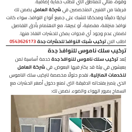
وقوة، مثالي للمناطق التي تتطلب حماية إضافية.
فريقنا من الفنيين المتخصصين في
شركة العامل
يضمن لك
تركيبًا دقيقًا ومحكمًا للشبك على جميع أنواع النوافذ، سواء كانت
نوافذ منزلقة، مفصلية، أو غيرها، مع الاهتمام بأدق التفاصيل
لضمان عدم وجود أي فجوات يمكن للحشرات النفاذ منها.
اطلب الان
تركيب شبك النوافذ للحشرات جدة
0543626173
تركيب سلك ناموس للنوافذ جدة
يُعد
تركيب سلك ناموس للنوافذ جدة
خدمة أساسية لمن
يعيشون في بيئة قد يكثر فيها البعوض. في
شركة العامل
للخدمات المنزلية
، نقدم حلولًا مخصصة لتركيب سلك الناموس
الذي يتميز بفتحاته الدقيقة التي تمنع دخول أصغر الحشرات مع
السماح بمرور الهواء والضوء. نضمن لك: