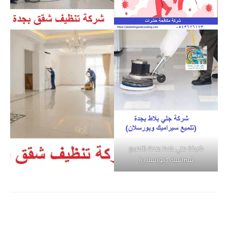
شركة جلي بلاط بجدة (تلميع
سيراميك وبورسلان)