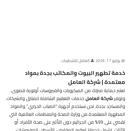
📅 يوليو 17, 2026
|
👤 العامل للتشطيبات
خدمة تطهير البيوت والمكاتب بجدة بمواد
معتمدة | شركة العامل
تعتبر حماية منزلك من الميكروبات والفيروسات أولوية قصوى،
وتوفر
شركة العامل
خدمات التعقيم الشاملة للمنازل والشركات
والمساجد بجدة. نحن نستخدم أجهزة “الضباب الحراري” والمواد
المطهرة المعتمدة من وزارة الصحة والمنظمات العالمية التي
تقضي على 99% من الجراثيم دون التأثير على صحة الأفراد أو
الأثاث. تشمل خدمتنا تعقيم المقابض، الأسطح، المفروشات،