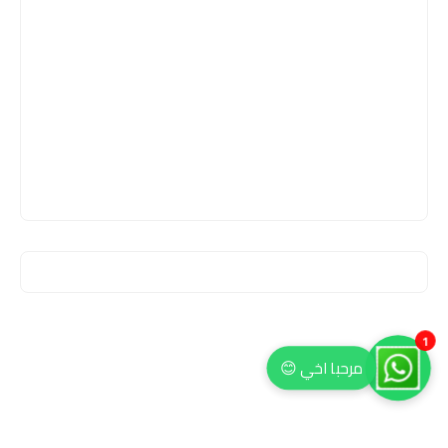
1
مرحبا اخي 😊