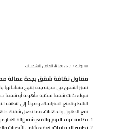
📅 يوليو 17, 2026
|
👤 العامل للتشطيبات
مقاول نظافة شقق بجدة عمالة مدرب
تتميز الشقق في مدينة جدة بتنوع مساحاتها وا
سواء كانت شققاً سكنية مأهولة أو شققاً جدي
البلاط وتلميع السيراميك، وصولاً إلى تنظيف ال
بقع الدهون والدهانات، مما يجعل شقتك جاهزة
نظافة غرف النوم والمعيشة:
إزالة الغبار م
تطهير الحمامات:
تعقيم شامل للأرضيات والجدرا