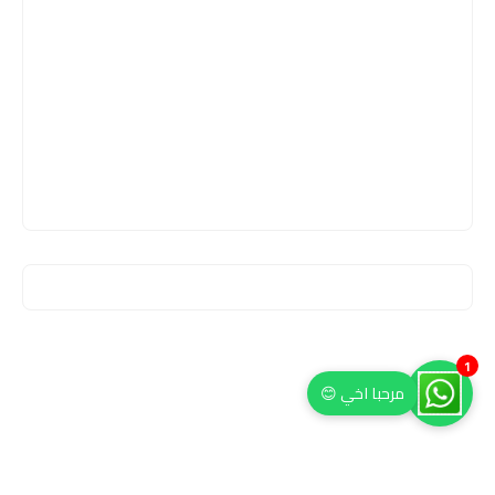
1
مرحبا اخي 😊