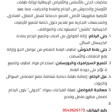
ماكينات الجلي بالألماس والأقراص الإيطالية لإزالة طبقات
الأوساخ والخدوش من الرخام والبلاط والجرانيت، مما يعيد
للأرضية مظهرها الأصلي اللامع. خدماتنا تشمل المنازل، الفنادق،
والمجمعات التجارية مع تقديم حلول خاصة لتلميع الأرضيات
الخرسانية “بالشين” للمستودعات والمواقف.
جلي الرخام:
إزالة الفوارق بين الحبات وتلميع الرخام بمادة
الكريستال السائل.
جلي بلاط الحوش:
تنظيف البلاط المتضرر من عوامل الجو وإزالة
بقع الدهانات والأسمنت.
تلميع السيراميك والبورسلان:
استخدام مواد تنظيف وتلميع
لا تؤثر على جودة البلاط.
عزل الرخام:
إضافة طبقة حماية شفافة تمنع امتصاص السوائل
والزيوت.
معالجة الفواصل:
تعبئة الفراغات بمواد “الجولي” بلون الرخام
لضمان مظهر متصل وفخم.
رقم الهاتف:
0543626173