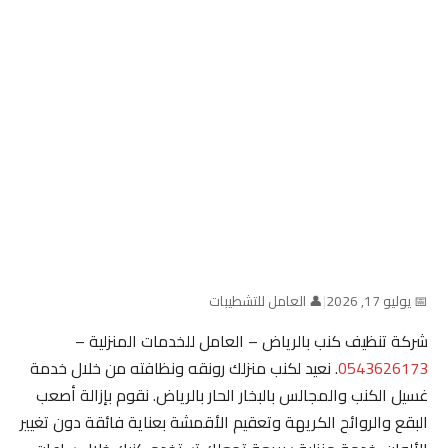
📅 يوليو 17, 2026
|
👤 العامل للتشطيبات
شركة تنظيف كنب بالرياض – العامل للخدمات المنزلية –
0543626173
. نعيد لكنب منزلك رونقه ونظافته من خلال خدمة
غسيل الكنب والمجالس بالبخار الحار بالرياض. نقوم بإزالة أصعب
البقع والروائح الكريهة وتعقيم الأقمشة بعناية فائقة دون تغيير