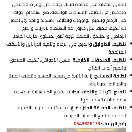
المثالي للحفاظ على فخامة فيلتك بجدة. نحن نوفر طاقم عمل
متخصص في تنظيف المساحات الواسعة، مع استخدام أدوات
جلي الرخام وتلميع الواجهات وتنظيف المسابح والحدائق. نضمن
لك تنظيفاً عميقاً لكل طابق، مع الاهتمام بالثريات والدرج
الرخامي والملاحق، لنمنحك نتيجة تليق بمستوى منزلك الفاخر.
تنظيف الطوابق والدرج:
جلي الرخام وتلميع الدرابزين والأسقف
المرتفعة.
تنظيف الملحقات الخارجية:
غسيل الأحواش، تنظيف الملاحق،
وتلميع أبواب الكراج.
نظافة المسابح:
إزالة الأتربة من محيط المسبح وتنظيف الفلاتر
والحوائط الموزاييك.
تلميع الثريات والنجف:
تنظيف القطع الكريستالية والذهبية
بدقة فائقة لتعيد بريقها.
تنظيف الحديقة المنزلية:
إزالة المخلفات وترتيب الممرات
الحجرية وتلميع الجلسات الخارجية.
رقم الهاتف:
0543626173