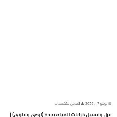
📅 يوليو 17, 2026
|
👤 العامل للتشطيبات
عزل وغسيل خزانات المياه بجدة (ارضي وعلوي) |