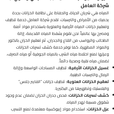
شركة العامل
المياه هي شريان الحياة، والحفاظ على نظافة الخزانات بجدة
يحميك من الأمراض والترسبات. تقدم شركة العامل خدمة تنظيف
وتعقيم خزانات المياه الأرضية والعلوية باستخدام مواد آمنة
ومصرح بها عالمياً. نحن نقوم بشفط المياه القديمة، إزالة
الطحالب والرواسب من القاع والجدران، ثم تعقيم الخزان بالكلور
والمواد المطهرة. كما نوفر خدمة كشف تسربات الخزانات
وعزلها لمنع اختلاط مياه الشرب بالمياه الجوفية أو مياه الصرف،
لضمان مياه نقية وصحية دائماً.
غسيل الخزانات الأرضية:
تنظيف المساحات الواسعة وإزالة
الرمال والترسبات الطينية.
تعقيم الخزانات العلوية:
تنظيف خزانات “الفايبر جلاس”
والبلاستيك وتطهيرها من البكتيريا.
كشف تسربات الخزانات:
فحص جدران الخزان لضمان عدم وجود
شقوق مسببة لهدر المياه.
عزل الخزانات:
استخدام مواد إيبوكسية معتمدة لمنع التسرب