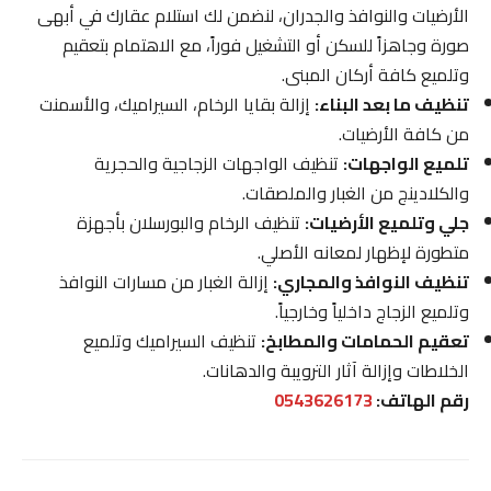
الأرضيات والنوافذ والجدران، لنضمن لك استلام عقارك في أبهى
صورة وجاهزاً للسكن أو التشغيل فوراً، مع الاهتمام بتعقيم
وتلميع كافة أركان المبنى.
تنظيف ما بعد البناء:
إزالة بقايا الرخام، السيراميك، والأسمنت
من كافة الأرضيات.
تلميع الواجهات:
تنظيف الواجهات الزجاجية والحجرية
والكلادينج من الغبار والملصقات.
جلي وتلميع الأرضيات:
تنظيف الرخام والبورسلان بأجهزة
متطورة لإظهار لمعانه الأصلي.
تنظيف النوافذ والمجاري:
إزالة الغبار من مسارات النوافذ
وتلميع الزجاج داخلياً وخارجياً.
تعقيم الحمامات والمطابخ:
تنظيف السيراميك وتلميع
الخلاطات وإزالة آثار الترويبة والدهانات.
رقم الهاتف:
0543626173