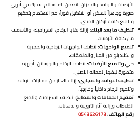
الأرضيات والنوافذ والجدران، لنضمن لك استلام عقارك في أبهى
صورة وجاهزاً للسكن أو التشغيل فوراً، مع الاهتمام بتعقيم
وتلميع كافة أركان المبنى.
تنظيف ما بعد البناء:
إزالة بقايا الرخام، السيراميك، والأسمنت
من كافة الأرضيات.
تلميع الواجهات:
تنظيف الواجهات الزجاجية والحجرية
والكلادينج من الغبار والملصقات.
جلي وتلميع الأرضيات:
تنظيف الرخام والبورسلان بأجهزة
متطورة لإظهار لمعانه الأصلي.
تنظيف النوافذ والمجاري:
إزالة الغبار من مسارات النوافذ
وتلميع الزجاج داخلياً وخارجياً.
تعقيم الحمامات والمطابخ:
تنظيف السيراميك وتلميع
الخلاطات وإزالة آثار الترويبة والدهانات.
رقم الهاتف:
0543626173