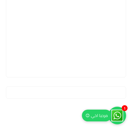
1
مرحبا اخي 😊