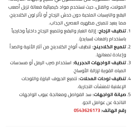
المولات، والفلل، حيث نستخدم مواد كيميائية فعالة تزيل أصعب
البقع والترسبات الملحية دون خدش الزجاج أو تأثر لون الكلادينج،
مما يعيد للمبنى مظهره العصري الجذاب.
تنظيف الزجاج:
إزالة الغبار والبقع وتلميع الزجاج داخلياً وخارجياً
باستخدام رافعات (سبايدر).
تلميع الكلادينج:
تنظيف ألواح الكلادينج من آثار الأتربة والصدأ
وإعادة لمعانها.
تنظيف الواجهات الحجرية:
استخدام ضرب الرمل أو مسدسات
المياه القوية لإزالة الأوساخ.
تنظيف لوحات المحلات:
تلميع الحروف البارزة واللوحات
الإعلانية للمنشآت التجارية.
صيانة الواجهات:
سد الفواصل ومعالجة عيوب الواجهات
الناتجة عن عوامل الجو.
رقم الهاتف:
0543626173