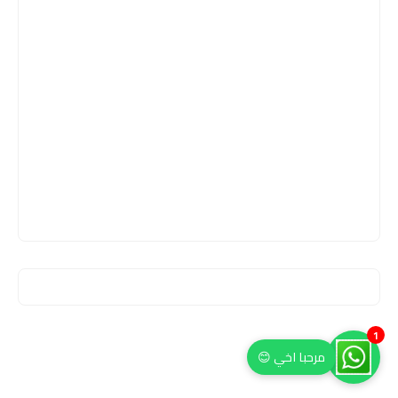
1
مرحبا اخي 😊