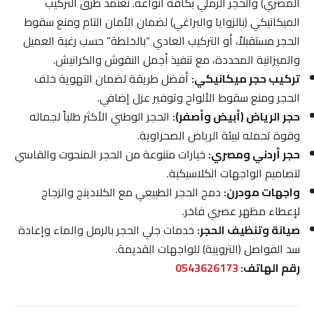
المصري) والحجر الرملي بكافة أنواعه. نعتمد طرق التركيب
الميكانيكي (بالزوايا والبراغي) لضمان الأمان التام ومنع سقوط
الحجر مستقبلاً، أو التركيب العادي “بالخلطة” حسب رغبة العميل
والميزانية المحددة، مع تنفيذ أجمل النقوش والكرانيش.
تركيب حجر ميكانيكي:
أفضل طريقة لضمان التهوية خلف
الحجر ومنع سقوط الألواح وتوفير عزل إضافي.
حجر الرياض (أبيض وأصفر):
الحجر الوطني الأكثر طلباً لجماله
وقوة تحمله لبيئة الرياض الصحراوية.
حجر أردني ومصري:
خيارات متنوعة من الحجر المنحوت والقاسي
لتصاميم الواجهات الكلاسيكية.
واجهات مودرن:
دمج الحجر الطبيعي مع الكلادينج والزجاج
لإعطاء مظهر عصري فاخر.
صيانة وتنظيف الحجر:
خدمات جلي الحجر بالرمل والماء وإعادة
سد الفواصل (الترويبة) للواجهات القديمة.
رقم الهاتف:
0543626173