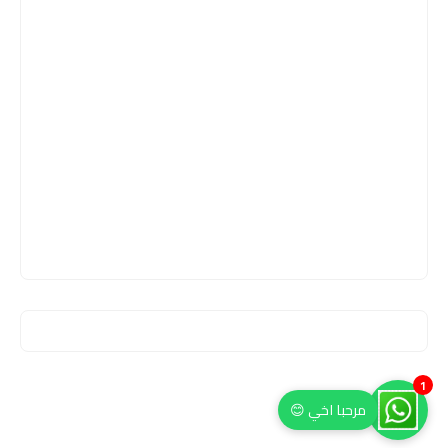
1
مرحبا اخي 😊