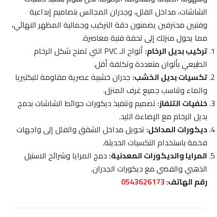
الشاشات، مداخل الفلل، وجدران المجالس بتصاميم إبداعية
وفنيين محترفين يضمنون دقة التركيب وجمالية المظهر النهائي،
مما يحول منزلك إلى تحفة فنية معاصرة.
تركيب بديل الرخام:
ألواح الـ PVC التي تمنح شكل الرخام
الطبيعي بألوان متعددة وتكلفة أقل.
تكسيات بديل الخشب:
جدران خشبية عصرية مقاومة للبكتيريا
والماء وتناسب جميع غرف المنزل.
خلفيات التلفاز:
تصميم وتنفيذ ديكورات حوائط الشاشات بدمج
بديل الرخام مع الإضاءة الليد.
ديكورات المداخل:
تحويل مداخل الشقق والفلل إلى واجهات
فخمة باستخدام التكسيات الحديثة.
المرايا والديكورات المعدنية:
دمج المرايا وشرائح الاستيل
الذهبي والفضي مع ديكورات الجدران.
رقم الهاتف:
0543626173