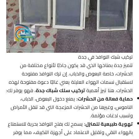
تركيب شبك النوافذ في جدة
تتميز جدة بمناخها الذي قد يكون جاذبًا لأنواع مختلفة من
الحشرات، خاصة البعوض والذباب. إن ترك النوافذ مفتوحة
لاستقبال نسمات الهواء العليلة يعني غالبًا دعوة مفتوحة لهذه
الحشرات. هنا تبرز أهمية
تركيب سلك شباك جدة
، فهو يوفر لك:
حماية فعالة من الحشرات:
يمنع دخول البعوض، الذباب،
الناموس، وغيرها من الحشرات المزعجة التي قد تنقل الأمراض
وتسبب لدغات مؤلمة.
تهوية طبيعية للمنزل:
يسمح لك بفتح النوافذ بحرية للاستمتاع
بالهواء النقي وتقليل الاعتماد على أجهزة التكييف، مما يوفر