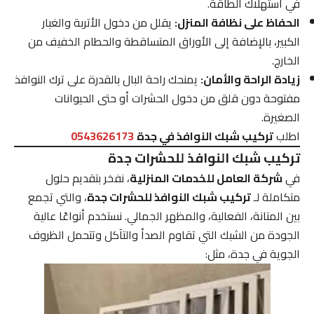
في استهلاك الطاقة.
الحفاظ على نظافة المنزل:
يقلل من دخول الأتربة والغبار
الكبير، بالإضافة إلى الأوراق المتساقطة والحطام الخفيف من
الخارج.
زيادة الراحة والأمان:
يمنحك راحة البال بالقدرة على ترك النوافذ
مفتوحة دون قلق من دخول الحشرات أو حتى الحيوانات
الصغيرة.
اطلب
تركيب شبك النوافذ في جدة
0543626173
تركيب شبك النوافذ للحشرات جدة
في
شركة العامل للخدمات المنزلية
، نفخر بتقديم حلول
متكاملة لـ
تركيب شبك النوافذ للحشرات جدة
، والتي تجمع
بين المتانة، الفعالية، والمظهر الجمالي. نستخدم أنواعًا عالية
الجودة من الشبك التي تقاوم الصدأ والتآكل وتتحمل الظروف
الجوية في جدة، مثل: