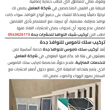
وقوة، مثالي للمناطق التي تتطلب حماية إضافية.
فريقنا من الفنيين المتخصصين في
شركة العامل
يضمن لك
تركيبًا دقيقًا ومحكمًا للشبك على جميع أنواع النوافذ، سواء كانت
نوافذ منزلقة، مفصلية، أو غيرها، مع الاهتمام بأدق التفاصيل
لضمان عدم وجود أي فجوات يمكن للحشرات النفاذ منها.
اطلب الان
تركيب شبك النوافذ للحشرات جدة
0543626173
تركيب سلك ناموس للنوافذ جدة
يُعد
تركيب سلك ناموس للنوافذ جدة
خدمة أساسية لمن
يعيشون في بيئة قد يكثر فيها البعوض. في
شركة العامل
للخدمات المنزلية
، نقدم حلولًا مخصصة لتركيب سلك الناموس
الذي يتميز بفتحاته الدقيقة التي تمنع دخول أصغر الحشرات مع
السماح بمرور الهواء والضوء. نضمن لك: