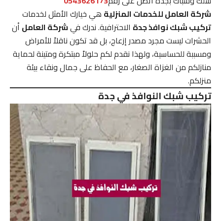
سلك وشباك بجده اتصل على رقم
0543626173
شركة العامل للخدمات المنزلية
هي خيارك الأمثل لخدمات
تركيب شبك نوافذ جدة
الاحترافية. ندرك في
شركة العامل
أن
الحشرات ليست مجرد مصدر إزعاج، بل قد تكون ناقلاً للأمراض
ومسببة للحساسية، ولهذا نقدم لكم حلولاً مبتكرة ومتينة لحماية
منازلكم من الغزاة الصغار، مع الحفاظ على جمال ونقاء بيئة
منزلكم.
تركيب شبك النوافذ في جدة