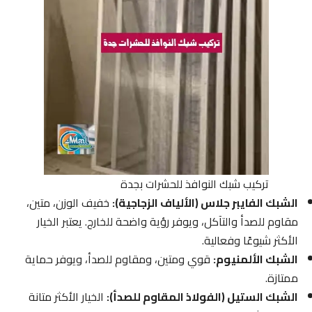
تركيب شبك النوافذ للحشرات بجدة
الشبك الفايبر جلاس (الألياف الزجاجية):
خفيف الوزن، متين،
مقاوم للصدأ والتآكل، ويوفر رؤية واضحة للخارج. يعتبر الخيار
الأكثر شيوعًا وفعالية.
الشبك الألمنيوم:
قوي ومتين، ومقاوم للصدأ، ويوفر حماية
ممتازة.
الشبك الستيل (الفولاذ المقاوم للصدأ):
الخيار الأكثر متانة