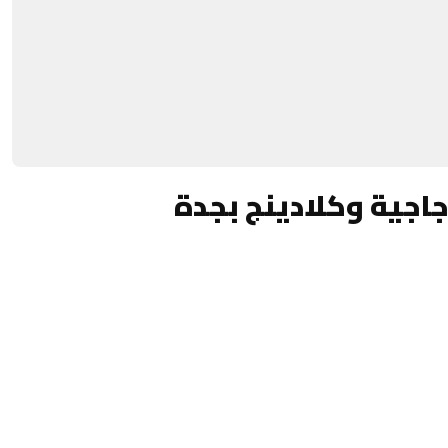
جية وكلادينج بجدة