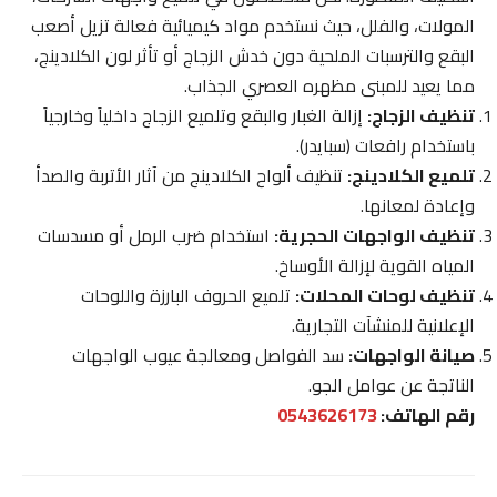
المولات، والفلل، حيث نستخدم مواد كيميائية فعالة تزيل أصعب
البقع والترسبات الملحية دون خدش الزجاج أو تأثر لون الكلادينج،
مما يعيد للمبنى مظهره العصري الجذاب.
تنظيف الزجاج:
إزالة الغبار والبقع وتلميع الزجاج داخلياً وخارجياً
باستخدام رافعات (سبايدر).
تلميع الكلادينج:
تنظيف ألواح الكلادينج من آثار الأتربة والصدأ
وإعادة لمعانها.
تنظيف الواجهات الحجرية:
استخدام ضرب الرمل أو مسدسات
المياه القوية لإزالة الأوساخ.
تنظيف لوحات المحلات:
تلميع الحروف البارزة واللوحات
الإعلانية للمنشآت التجارية.
صيانة الواجهات:
سد الفواصل ومعالجة عيوب الواجهات
الناتجة عن عوامل الجو.
رقم الهاتف:
0543626173