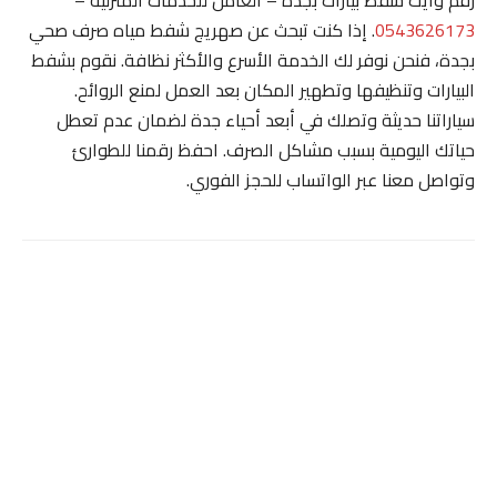
رقم وايت شفط بيارات بجدة – العامل للخدمات المنزلية –
0543626173
. إذا كنت تبحث عن صهريج شفط مياه صرف صحي
بجدة، فنحن نوفر لك الخدمة الأسرع والأكثر نظافة. نقوم بشفط
البيارات وتنظيفها وتطهير المكان بعد العمل لمنع الروائح.
سياراتنا حديثة وتصلك في أبعد أحياء جدة لضمان عدم تعطل
حياتك اليومية بسبب مشاكل الصرف. احفظ رقمنا للطوارئ
وتواصل معنا عبر الواتساب للحجز الفوري.