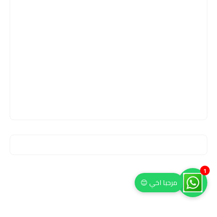
1
مرحبا اخي 😊