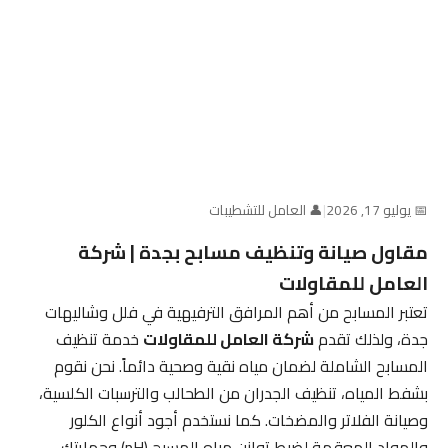
📅 يوليو 17, 2026
|
👤 العامل للتشطيبات
مقاول صيانة وتنظيف مسابح بجدة | شركة
العامل للمقاولات
تعتبر المسابح من أهم المرافق الترفيهية في فلل وشاليهات
جدة، ولذلك تقدم
شركة العامل للمقاولات
خدمة تنظيف
المسابح الشاملة لضمان مياه نقية وصحية دائماً. نحن نقوم
بشفط المياه، تنظيف الجدران من الطحالب والترسبات الكلسية،
وصيانة الفلاتر والمضخات. كما نستخدم أجود أنواع الكلور
والمواد المعقمة لضبط توازن مياه المسبح (pH) وحمايتك