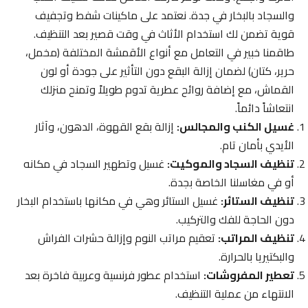
والسجاد بالبخار في جدة. نعتمد على ماكينات شفط وتجفيف
قوية تضمن لك استخدام الأثاث في وقت قصير بعد التنظيف.
طاقمنا خبير في التعامل مع أنواع الأقمشة المختلفة (مخمل،
حرير، كتان) لضمان إزالة البقع دون التأثير على جودة أو لون
القماش، مع إضافة روائح عطرية تدوم طويلاً وتمنح منزلك
انتعاشاً دائماً.
غسيل الكنب والمجالس:
إزالة بقع القهوة، الدهون، وآثار
الأيدي بأمان تام.
تنظيف السجاد والموكيت:
غسيل وتطهير السجاد في مكانه
أو في مغاسلنا الخاصة بجدة.
تنظيف الستائر:
غسيل الستائر وهي في مكانها باستخدام البخار
دون الحاجة للفك والتركيب.
تنظيف المراتب:
تعقيم مراتب النوم وإزالة حشرات الفراش
والبكتيريا بالحرارة.
تعطير المفروشات:
استخدام عطور فرنسية وعربية فاخرة بعد
الانتهاء من عملية التنظيف.