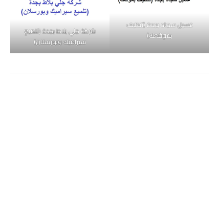
غسيل سجاد بجدة (تنظيف
شركة جلي بلاط بجدة (تلميع
بموقعك)
سيراميك وبورسلان)