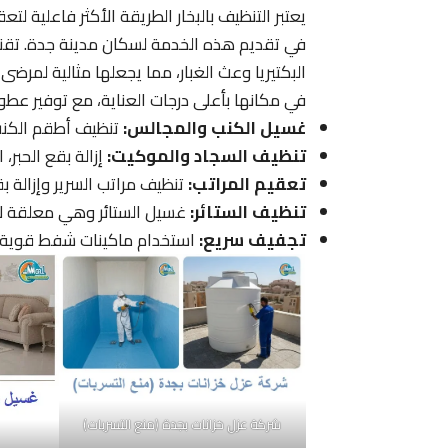
يعتبر التنظيف بالبخار الطريقة الأكثر فاعلية
في تقديم هذه الخدمة لسكان مدينة جدة. تقنية
البكتيريا وعث الغبار، مما يجعلها مثالية لمرضى
في مكانها بأعلى درجات العناية، مع توفير عطو
غسيل الكنب والمجالس:
تنظيف أطقم الكنب 
تنظيف السجاد والموكيت:
إزالة بقع الحبر،
تعقيم المراتب:
تنظيف مراتب السرير وإزالة ب
تنظيف الستائر:
غسيل الستائر وهي معلقة لإزال
تجفيف سريع:
استخدام ماكينات شفط قوية 
شركة عزل خزانات بجدة (منع التسربات)