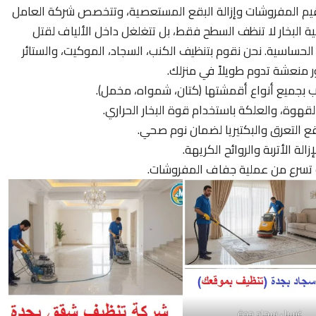
 لتعقيم المفروشات وإزالة البقع المستعصية، وتتخصص شركة العامل
 البخار لا تنظف السطح فقط، بل تتغلغل داخل الألياف لقتل
 الحساسية. نحن نقوم بتنظيف الكنب، السجاد، الموكيت، والستائر
ر منعشة تدوم طويلاً في منزلك.
بجميع أنواع أقمشتها (كتان، شمواه، مخمل).
 القهوة، والعلكة باستخدام قوة البخار الحراري.
قع التعرق والبكتيريا لضمان نوم صحي.
ة الأتربة والروائح الكريهة.
تسرع من عملية جفاف المفروشات.
غسيل سجاد جدة