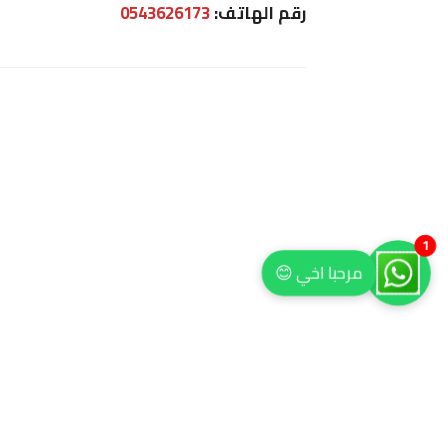
رقم الهاتف:
0543626173
1
مرحبا اخي 😊