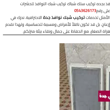
فذ بجده تركيب سلك شباك تركيب شبك النوافذ للحشرات
على رقم
0543626173
لأمثل لخدمات
تركيب شبك نوافذ جدة
الاحترافية. ندرك في
عاج، بل قد تكون ناقلاً للأمراض ومسببة للحساسية، ولهذا نقدم
لغزاة الصغار، مع الحفاظ على جمال ونقاء بيئة منزلكم.