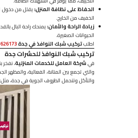
التكييف، مما يوفر في استهلاك الطاقة.
الحفاظ على نظافة المنزل:
يقلل من دخول الأت
الخفيف من الخارج.
زيادة الراحة والأمان:
يمنحك راحة البال بالق
الحيوانات الصغيرة.
اطلب
تركيب شبك النوافذ في جدة
3626173
تركيب شبك النوافذ للحشرات جدة
في
شركة العامل للخدمات المنزلية
، نفخر ب
والتي تجمع بين المتانة، الفعالية، والمظهر الج
والتآكل وتتحمل الظروف الجوية في جدة، مثل: