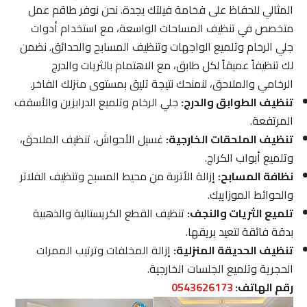
المثالي للحفاظ على فخامة فيلتك بجدة. نحن نوفر طاقم عمل
متخصص في تنظيف المساحات الواسعة، مع استخدام أدوات
جلي الرخام وتلميع الواجهات وتنظيف المسابح والحدائق. نضمن
لك تنظيفاً عميقاً لكل طابق، مع الاهتمام بالثريات والدرج
الرخامي والملاحق، لنمنحك نتيجة تليق بمستوى منزلك الفاخر.
تنظيف الطوابق والدرج:
جلي الرخام وتلميع الدرابزين والأسقف
المرتفعة.
تنظيف الملحقات الخارجية:
غسيل الأحواش، تنظيف الملاحق،
وتلميع أبواب الكراج.
نظافة المسابح:
إزالة الأتربة من محيط المسبح وتنظيف الفلاتر
والحوائط الموزاييك.
تلميع الثريات والنجف:
تنظيف القطع الكريستالية والذهبية
بدقة فائقة لتعيد بريقها.
تنظيف الحديقة المنزلية:
إزالة المخلفات وترتيب الممرات
الحجرية وتلميع الجلسات الخارجية.
رقم الهاتف:
0543626173