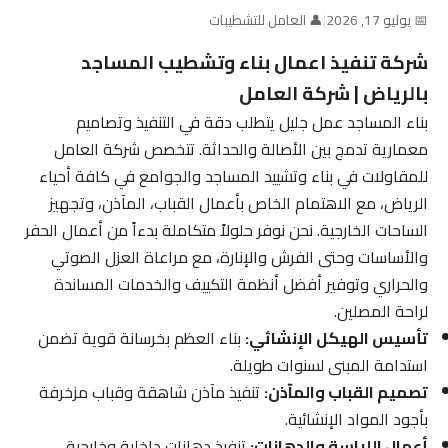
📅 يوليو 17, 2026
|
👤 العامل للتشطيبات
شركة تنفيذ اعمال بناء وتشطيب المساجد
بالرياض | شركة العامل
بناء المساجد عمل جليل يتطلب دقة في التنفيذ وتصاميم
معمارية تدمج بين الأصالة والحداثة. تتخصص شركة العامل
للمقاولات في بناء وتشييد المساجد والجوامع في كافة أحياء
الرياض، مع الاهتمام الخاص بأعمال القباب، المآذن، وتجهيز
الساحات الخارجية. نحن نوفر حلولاً متكاملة بدءاً من أعمال الحفر
والأساسات وحتى الفرش والإنارة، مع مراعاة العزل الصوتي
والحراري وتوفير أفضل أنظمة التكييف والخدمات المساندة
لراحة المصلين.
تأسيس الهيكل الإنشائي:
بناء العظم بخرسانة قوية تضمن
استدامة المبنى لسنوات طويلة.
تصميم القباب والمآذن:
تنفيذ مآذن شاهقة وقباب مزخرفة
بأجود المواد الإنشائية.
أعمال اللياسة والدهانات:
تنفيذ دهانات داخلية وخارجية