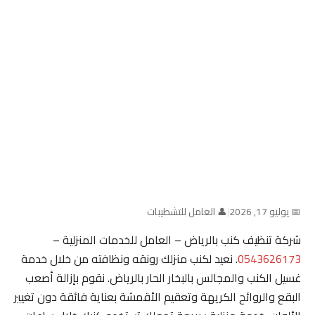
📅 يوليو 17, 2026
|
👤 العامل للتشطيبات
شركة تنظيف كنب بالرياض – العامل للخدمات المنزلية –
0543626173
. نعيد لكنب منزلك رونقه ونظافته من خلال خدمة
غسيل الكنب والمجالس بالبخار الحار بالرياض. نقوم بإزالة أصعب
البقع والروائح الكريهة وتعقيم الأقمشة بعناية فائقة دون تغيير