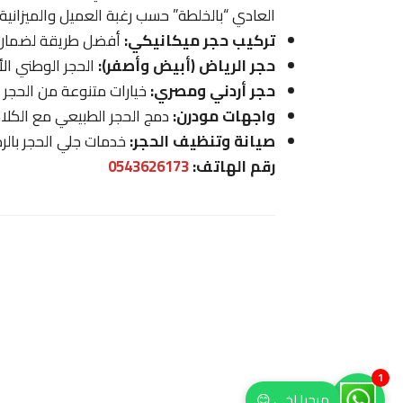
العادي “بالخلطة” حسب رغبة العميل والميزاني
تركيب حجر ميكانيكي:
أفضل طريقة لضمان ا
حجر الرياض (أبيض وأصفر):
الحجر الوطني الأك
حجر أردني ومصري:
خيارات متنوعة من الحجر 
واجهات مودرن:
دمج الحجر الطبيعي مع الكلاد
صيانة وتنظيف الحجر:
خدمات جلي الحجر بالرم
رقم الهاتف:
0543626173
1
مرحبا اخي 😊