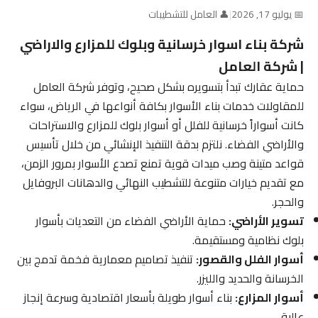
📅 يوليو 17, 2026
|
👤 العامل للتشطيبات
شركة بناء اسوار خرسانية وبلوك للمزارع والاراضي
| شركة العامل
حماية عقارك تبدأ بتسويره بشكل صحيح، وتوفر شركة العامل
للمقاولات خدمات بناء الأسوار بكافة أنواعها في الرياض، سواء
كانت أسواراً خرسانية للفلل أو أسوار بلوك للمزارع والاستراحات
والأراضي الفضاء. نلتزم بدقة التنفيذ الإنشائي من خلال تأسيس
قواعد متينة وصب ميدات قوية تمنع تصدع الأسوار بمرور الزمن،
مع تقديم خيارات متنوعة للتشطيب النهائي والدهانات البروفايل
والحجر.
تسوير الأراضي:
حماية الأراضي الفضاء من التعديات بأسوار
بلوك نظامية ومستقيمة.
أسوار الفلل والقصور:
تنفيذ تصاميم معمارية فخمة تدمج بين
الخرسانة والحديد والليزر.
أسوار المزارع:
بناء أسوار طويلة بأسعار اقتصادية وسرعة إنجاز
عالية.