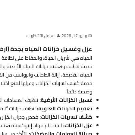
📅 يوليو 17, 2026
|
👤 العامل للتشطيبات
عزل وغسيل خزانات المياه بجدة (ار
المياه هي شريان الحياة، والحفاظ على نظافة 
خدمة تنظيف وتعقيم خزانات المياه الأرضية وال
المياه القديمة، إزالة الطحالب والرواسب من الق
خدمة كشف تسربات الخزانات وعزلها لمنع اختلاط
وصحية دائماً.
غسيل الخزانات الأرضية:
تنظيف المساحات الوا
تعقيم الخزانات العلوية:
تنظيف خزانات “الفا
كشف تسربات الخزانات:
فحص جدران الخزان 
عزل الخزانات:
استخدام مواد إيبوكسية معتمدة 
صيانة العوامات والمضخات:
التأكد من سلام