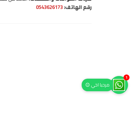
رقم الهاتف:
0543626173
1
مرحبا اخي 😊