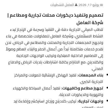
📅 يوليو 17, 2026
|
👤 العامل للتشطيبات
تصميم وتنفيذ ديكورات محلات تجارية ومطاعم |
شركة العامل
تتطلب المباني التجارية دقة في التنفيذ وسرعة في الإنجاز لبدء
النشاط الاستثماري، وشركة العامل للمقاولات متخصصة في بناء
وتجهيز المجمعات التجارية والمحلات والمطاعم في الرياض. نحن
نقدم خدمات متكاملة تبدأ من أعمال الحفر والبناء العظم وصولاً
إلى التصاميم الداخلية المبتكرة وتركيب الواجهات الزجاجية
والكلادينج، مع الالتزام بكافة اشتراطات بلديات الرياض والدفاع
المدني.
بناء المجمعات:
تنفيذ الهياكل الإنشائية للمولات والمراكز
التجارية الكبرى.
تجهيز مطاعم وكافيهات:
تنفيذ أعمال السباكة والكهرباء
والتهوية والديكورات الحديثة.
واجهات تجارية:
تركيب كلادينج وزجاج استركشر وإضاءة ليد
تجذب العملاء.