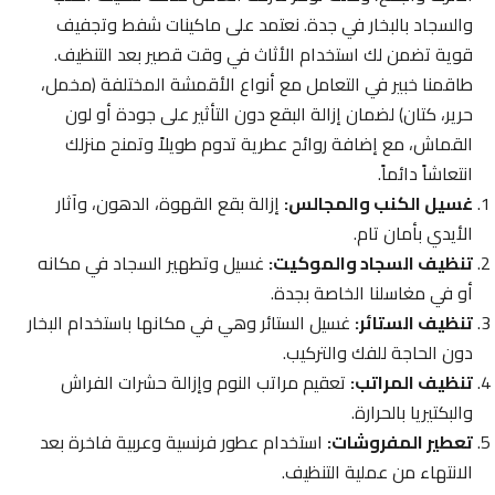
والسجاد بالبخار في جدة. نعتمد على ماكينات شفط وتجفيف
قوية تضمن لك استخدام الأثاث في وقت قصير بعد التنظيف.
طاقمنا خبير في التعامل مع أنواع الأقمشة المختلفة (مخمل،
حرير، كتان) لضمان إزالة البقع دون التأثير على جودة أو لون
القماش، مع إضافة روائح عطرية تدوم طويلاً وتمنح منزلك
انتعاشاً دائماً.
غسيل الكنب والمجالس:
إزالة بقع القهوة، الدهون، وآثار
الأيدي بأمان تام.
تنظيف السجاد والموكيت:
غسيل وتطهير السجاد في مكانه
أو في مغاسلنا الخاصة بجدة.
تنظيف الستائر:
غسيل الستائر وهي في مكانها باستخدام البخار
دون الحاجة للفك والتركيب.
تنظيف المراتب:
تعقيم مراتب النوم وإزالة حشرات الفراش
والبكتيريا بالحرارة.
تعطير المفروشات:
استخدام عطور فرنسية وعربية فاخرة بعد
الانتهاء من عملية التنظيف.