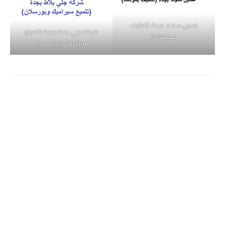
غسيل سجاد بجدة (تنظيف
شركة جلي بلاط بجدة (تلميع
بموقعك)
سيراميك وبورسلان)