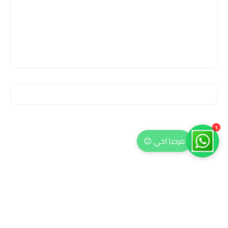
1
مرحبا اخي 😊