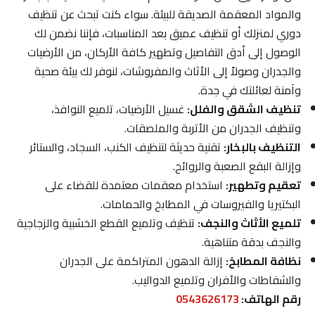
والمواد المعقمة الصديقة للبيئة. سواء كنت تبحث عن تنظيف
دوري لمنزلك أو تنظيف عميق بعد المناسبات، فإننا نضمن لك
الوصول إلى أدق التفاصيل وتطهير كافة الأركان، من الأرضيات
والجدران وصولاً إلى الأثاث والمفروشات، لنوفر لك بيئة صحية
وآمنة لعائلتك في جدة.
تنظيف الشقق والفلل:
غسيل الأرضيات، تلميع النوافذ،
وتنظيف الجدران من الأتربة والملصقات.
التنظيف بالبخار:
تقنية حديثة لتنظيف الكنب، السجاد، والستائر
وإزالة البقع الصعبة والروائح.
تعقيم وتطهير:
استخدام معقمات معتمدة للقضاء على
البكتيريا والفيروسات في المطابخ والحمامات.
تلميع الأثاث والنجف:
تنظيف وتلميع القطع الخشبية والزجاجية
والنجف بدقة متناهية.
نظافة المطابخ:
إزالة الدهون المتراكمة على الجدران
والشفاطات والأفران وتلميع الدواليب.
رقم الهاتف:
0543626173