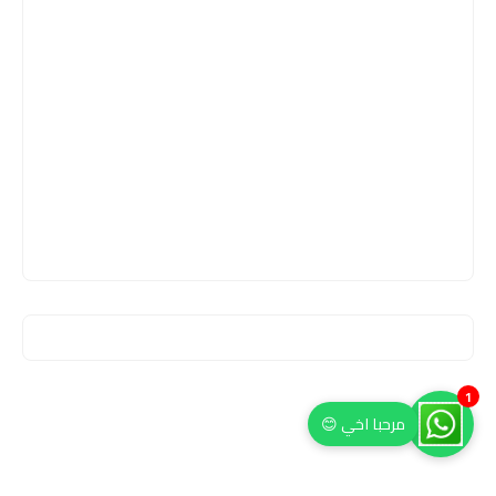
1
مرحبا اخي 😊