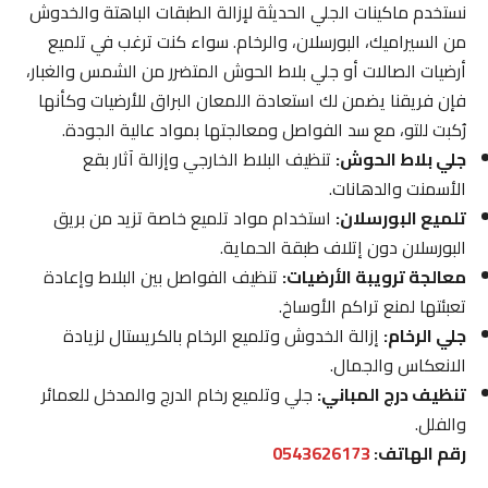
نستخدم ماكينات الجلي الحديثة لإزالة الطبقات الباهتة والخدوش
من السيراميك، البورسلان، والرخام. سواء كنت ترغب في تلميع
أرضيات الصالات أو جلي بلاط الحوش المتضرر من الشمس والغبار،
فإن فريقنا يضمن لك استعادة اللمعان البراق للأرضيات وكأنها
رُكبت للتو، مع سد الفواصل ومعالجتها بمواد عالية الجودة.
جلي بلاط الحوش:
تنظيف البلاط الخارجي وإزالة آثار بقع
الأسمنت والدهانات.
تلميع البورسلان:
استخدام مواد تلميع خاصة تزيد من بريق
البورسلان دون إتلاف طبقة الحماية.
معالجة ترويبة الأرضيات:
تنظيف الفواصل بين البلاط وإعادة
تعبئتها لمنع تراكم الأوساخ.
جلي الرخام:
إزالة الخدوش وتلميع الرخام بالكريستال لزيادة
الانعكاس والجمال.
تنظيف درج المباني:
جلي وتلميع رخام الدرج والمدخل للعمائر
والفلل.
رقم الهاتف:
0543626173