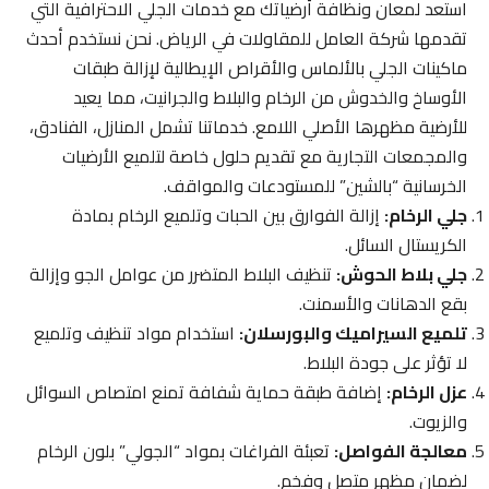
استعد لمعان ونظافة أرضياتك مع خدمات الجلي الاحترافية التي
تقدمها شركة العامل للمقاولات في الرياض. نحن نستخدم أحدث
ماكينات الجلي بالألماس والأقراص الإيطالية لإزالة طبقات
الأوساخ والخدوش من الرخام والبلاط والجرانيت، مما يعيد
للأرضية مظهرها الأصلي اللامع. خدماتنا تشمل المنازل، الفنادق،
والمجمعات التجارية مع تقديم حلول خاصة لتلميع الأرضيات
الخرسانية “بالشين” للمستودعات والمواقف.
جلي الرخام:
إزالة الفوارق بين الحبات وتلميع الرخام بمادة
الكريستال السائل.
جلي بلاط الحوش:
تنظيف البلاط المتضرر من عوامل الجو وإزالة
بقع الدهانات والأسمنت.
تلميع السيراميك والبورسلان:
استخدام مواد تنظيف وتلميع
لا تؤثر على جودة البلاط.
عزل الرخام:
إضافة طبقة حماية شفافة تمنع امتصاص السوائل
والزيوت.
معالجة الفواصل:
تعبئة الفراغات بمواد “الجولي” بلون الرخام
لضمان مظهر متصل وفخم.