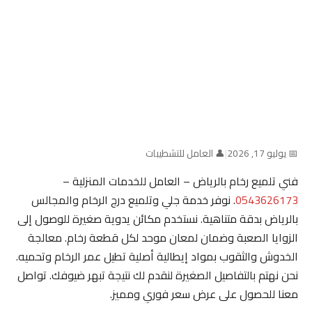
📅 يوليو 17, 2026
|
👤 العامل للتشطيبات
فني تلميع رخام بالرياض – العامل للخدمات المنزلية –
0543626173
. نوفر خدمة جلي وتلميع درج الرخام والمجالس
بالرياض بدقة متناهية. نستخدم مكائن يدوية صغيرة للوصول إلى
الزوايا الصعبة وضمان لمعان موحد لكل قطعة رخام. معالجة
الخدوش والثقوب بمواد إيطالية أصلية تطيل عمر الرخام وتحميه.
نحن نهتم بالتفاصيل الصغيرة لنقدم لك نتيجة تبهر ضيوفك. تواصل
معنا للحصول على عرض سعر فوري ومميز.