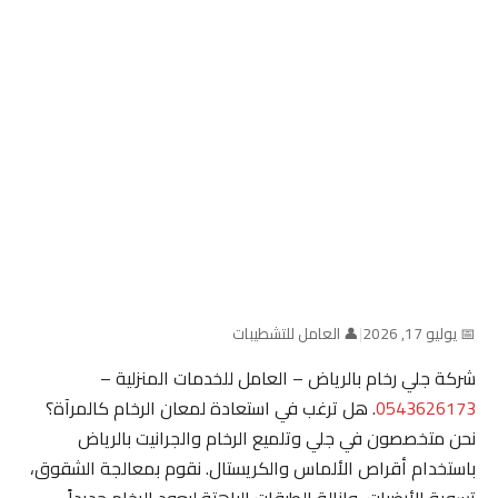
📅 يوليو 17, 2026
|
👤 العامل للتشطيبات
شركة جلي رخام بالرياض – العامل للخدمات المنزلية –
0543626173
. هل ترغب في استعادة لمعان الرخام كالمرآة؟
نحن متخصصون في جلي وتلميع الرخام والجرانيت بالرياض
باستخدام أقراص الألماس والكريستال. نقوم بمعالجة الشقوق،
تسوية الأرضيات، وإزالة الطبقات الباهتة ليعود الرخام جديداً