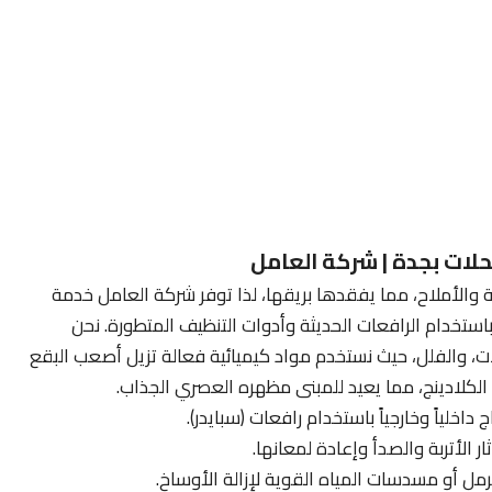
حلات بجدة | شركة العامل
 والأملاح، مما يفقدها بريقها، لذا توفر شركة العامل خدمة
باستخدام الرافعات الحديثة وأدوات التنظيف المتطورة. نحن
 والفلل، حيث نستخدم مواد كيميائية فعالة تزيل أصعب البقع
 الكلادينج، مما يعيد للمبنى مظهره العصري الجذاب.
ج داخلياً وخارجياً باستخدام رافعات (سبايدر).
ر الأتربة والصدأ وإعادة لمعانها.
ل أو مسدسات المياه القوية لإزالة الأوساخ.