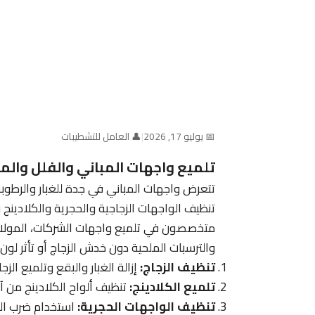
📅 يوليو 17, 2026
|
👤 العامل للتشطيبات
تلميع واجهات المباني والفلل والم
تتعرض واجهات المباني في جدة للغبار والرطوبة
تنظيف الواجهات الزجاجية والحجرية والكلادينج 
متخصصون في تلميع واجهات الشركات، المولات،
والترسبات الملحية دون خدش الزجاج أو تأثر لون
تنظيف الزجاج:
إزالة الغبار والبقع وتلميع الزجا
تلميع الكلادينج:
تنظيف ألواح الكلادينج من آثا
تنظيف الواجهات الحجرية:
استخدام ضرب الرم