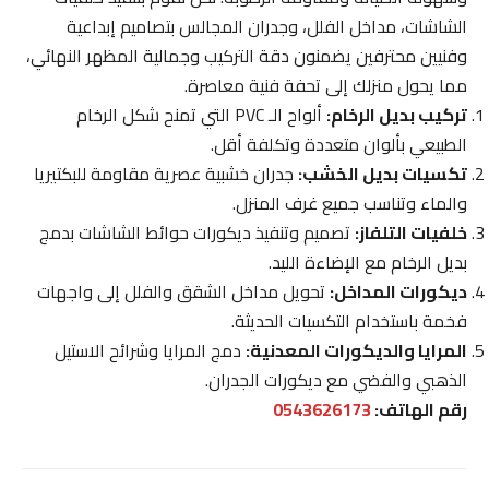
الشاشات، مداخل الفلل، وجدران المجالس بتصاميم إبداعية
وفنيين محترفين يضمنون دقة التركيب وجمالية المظهر النهائي،
مما يحول منزلك إلى تحفة فنية معاصرة.
تركيب بديل الرخام:
ألواح الـ PVC التي تمنح شكل الرخام
الطبيعي بألوان متعددة وتكلفة أقل.
تكسيات بديل الخشب:
جدران خشبية عصرية مقاومة للبكتيريا
والماء وتناسب جميع غرف المنزل.
خلفيات التلفاز:
تصميم وتنفيذ ديكورات حوائط الشاشات بدمج
بديل الرخام مع الإضاءة الليد.
ديكورات المداخل:
تحويل مداخل الشقق والفلل إلى واجهات
فخمة باستخدام التكسيات الحديثة.
المرايا والديكورات المعدنية:
دمج المرايا وشرائح الاستيل
الذهبي والفضي مع ديكورات الجدران.
رقم الهاتف:
0543626173