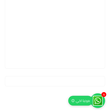
1
مرحبا اخي 😊