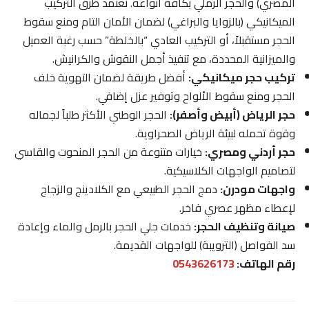
المصري) والحجر الرملي بكافة أنواعه. نعتمد طرق التركيب
الميكانيكي (بالزوايا والبراغي) لضمان الأمان التام ومنع سقوط
الحجر مستقبلاً، أو التركيب العادي “بالخلطة” حسب رغبة العميل
والميزانية المحددة، مع تنفيذ أجمل النقوش والكرانيش.
تركيب حجر ميكانيكي:
أفضل طريقة لضمان التهوية خلف
الحجر ومنع سقوط الألواح وتوفير عزل إضافي.
حجر الرياض (أبيض وأصفر):
الحجر الوطني الأكثر طلباً لجماله
وقوة تحمله لبيئة الرياض الصحراوية.
حجر أردني ومصري:
خيارات متنوعة من الحجر المنحوت والقاسي
لتصاميم الواجهات الكلاسيكية.
واجهات مودرن:
دمج الحجر الطبيعي مع الكلادينج والزجاج
لإعطاء مظهر عصري فاخر.
صيانة وتنظيف الحجر:
خدمات جلي الحجر بالرمل والماء وإعادة
سد الفواصل (الترويبة) للواجهات القديمة.
رقم الهاتف:
0543626173