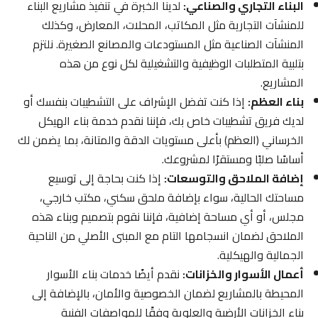
البناء التجاري والصناعي:
لدينا الخبرة في تنفيذ مشاريع البناء
للمنشآت التجارية مثل المكاتب، المحلات، المعارض، وكذلك
المنشآت الصناعية مثل المستودعات والمصانع الصغيرة. نلتزم
بتلبية المتطلبات الوظيفية والتشغيلية لكل نوع من هذه
المشاريع.
بناء العظم:
إذا كنت تفضل الإشراف على التشطيبات بنفسك أو
لديك فريق تشطيبات خاص بك، فإننا نقدم خدمة بناء الهيكل
الخرساني (العظم) بأعلى مستويات الدقة والمتانة، بما يضمن لك
أساسًا صلبًا ومستقرًا لمشروعك.
إضافة الملاحق والتوسعات:
إذا كنت بحاجة إلى توسيع
مساحتك الحالية، سواء بإضافة ملحق سكني، مكتب خارجي،
مجلس، أو أي مساحة إضافية، فإننا نقوم بتصميم وبناء هذه
الملاحق لضمان انسجامها التام مع المبنى الأصلي من الناحية
الجمالية والهيكلية.
أعمال الأسوار والخزانات:
نقدم أيضًا خدمات بناء الأسوار
المحيطة بالمشاريع لضمان الخصوصية والأمان، بالإضافة إلى
بناء الخزانات الأرضية والعلوية وفقًا للمواصفات الفنية