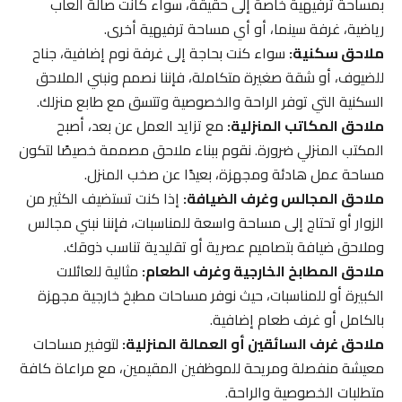
بمساحة ترفيهية خاصة إلى حقيقة، سواء كانت صالة ألعاب
رياضية، غرفة سينما، أو أي مساحة ترفيهية أخرى.
ملاحق سكنية:
سواء كنت بحاجة إلى غرفة نوم إضافية، جناح
للضيوف، أو شقة صغيرة متكاملة، فإننا نصمم ونبني الملاحق
السكنية التي توفر الراحة والخصوصية وتتسق مع طابع منزلك.
ملاحق المكاتب المنزلية:
مع تزايد العمل عن بعد، أصبح
المكتب المنزلي ضرورة. نقوم ببناء ملاحق مصممة خصيصًا لتكون
مساحة عمل هادئة ومجهزة، بعيدًا عن صخب المنزل.
ملاحق المجالس وغرف الضيافة:
إذا كنت تستضيف الكثير من
الزوار أو تحتاج إلى مساحة واسعة للمناسبات، فإننا نبني مجالس
وملاحق ضيافة بتصاميم عصرية أو تقليدية تناسب ذوقك.
ملاحق المطابخ الخارجية وغرف الطعام:
مثالية للعائلات
الكبيرة أو للمناسبات، حيث نوفر مساحات مطبخ خارجية مجهزة
بالكامل أو غرف طعام إضافية.
ملاحق غرف السائقين أو العمالة المنزلية:
لتوفير مساحات
معيشة منفصلة ومريحة للموظفين المقيمين، مع مراعاة كافة
متطلبات الخصوصية والراحة.