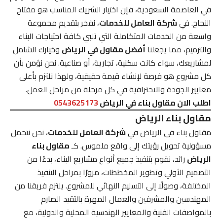
في العاصمة السعودية، فإن اختيار الشريك المناسب هو مفتاح
النجاح. في
شركة العامل للخدمات
، نفخر بتقديم مجموعة
واسعة من الخدمات المتكاملة التي تلبي كافة احتياجات البناء
والترميم، مما يجعلنا
أفضل مقاول في الرياض
وخيارك الشامل
لمشاريعك، سواء كانت سكنية، تجارية، أو صناعية. نحن نؤمن بأن
كل مشروع هو فرصة لإنشاء قيمة حقيقية، ولهذا نلتزم بأعلى
معايير الجودة والاحترافية في كل مرحلة من مراحل العمل.
اطلب الان مقاول بناء في الرياض
0543625173
مقاول بناء الرياض
مقاول بناء فى الرياض في
شركة العامل للخدمات
، نحن نتحمل
مسؤولية تحويل رؤيتك إلى واقع ملموس. كـ
مقاول بناء
الرياض
رائد، نقوم بتنفيذ جميع أنواع مشاريع البناء، بدءًا من
التصميم الأولي وتطوير المخططات، مرورًا بمراحل التنفيذ
المختلفة، وصولًا إلى التسليم النهائي للمشروع. يلتزم فريقنا من
المهندسين والمشرفين والعمال المهرة بالتقيد الصارم
بالمواصفات الفنية والمعايير الهندسية المحلية والدولية، مع