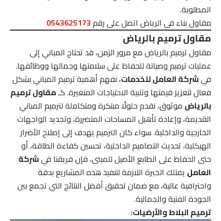
المطلوبة.
مقاول بناء فى الرياض اتصل على رقم
0543625173
مقاول ترميم بالرياض
مقاول ترميم بالرياض مع مرور الزمن، قد تحتاج المباني إلى
عمليات ترميم وصيانة للحفاظ على سلامتها وجمالها ووظائفها.
في
شركة العامل للخدمات
، نفهم أهمية ترميم المباني بشكل
فعال لتعزيز قيمتها وتلبية الاحتياجات المتغيرة. كـ
مقاول ترميم
بالرياض
موثوق، نقدم حلولًا مبتكرة ومتكاملة لترميم المباني
القديمة، وإعادة تأهيل المساحات المتضررة، وتجديد الواجهات
الخارجية والداخلية. سواء كان الترميم يهدف إلى إصلاح الأضرار
الهيكلية، تحديث التصاميم الداخلية، تحسين كفاءة الطاقة، أو
حتى الحفاظ على الطابع الأصيل للمبنى، فإن فريقنا في
شركة
العامل
يمتلك الخبرة اللازمة لتنفيذ هذه المشاريع بدقة
واحترافية عالية، مع ضمان تحقيق أفضل النتائج التي تجمع بين
الجودة الفنية والجمالية.
ترميم البلاط والأرضيات: