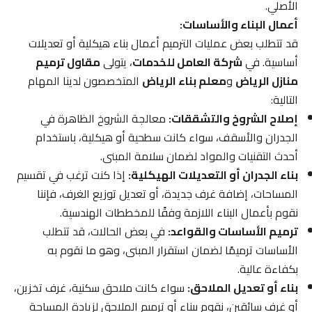
الأصلي.
أعمال البناء والأساسات:
قد تتطلب بعض عمليات الترميم أعمال بناء هيكلية أو تعديلات
أساسية. في
شركة العامل للخدمات
، يتولى
مقاول ترميم
منازل الرياض
و
معلم بناء الرياض
المتخصصون لدينا المهام
التالية:
إصلاح الشروخ والتشققات:
معالجة الشروخ الظاهرة في
الجدران والأسقف، سواء كانت سطحية أو هيكلية، باستخدام
أحدث التقنيات والمواد لضمان سلامة المبنى.
بناء الجدران أو التعديلات الهيكلية:
إذا كنت ترغب في تقسيم
المساحات، إضافة غرف جديدة، أو تعديل توزيع الغرف، فإننا
نقوم بأعمال البناء اللازمة وفقًا للمخططات الهندسية.
ترميم الأساسات والقواعد:
في بعض الحالات، قد تتطلب
الأساسات ترميمًا لضمان استقرار المبنى، وهو ما نقوم به
بكفاءة عالية.
بناء أو تعديل الملاحق:
سواء كانت ملاحق سكنية، غرف تخزين،
أو غرف سائقين، نقوم ببناء أو ترميم الملاحق لزيادة المساحة