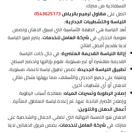
الاستفادية من منزلك.
اتصل على
مقاول ترميم بالرياض
0543625173
اللياسة والتشطيبات الجدارية:
تُعد اللياسة هي الطبقة الأساسية التي تسبق الدهان وتضمن
نعومة الجدران. في
شركة العامل للخدمات
، يلتزم فنيو اللياسة
لدينا بتقديم أفضل النتائج:
إزالة اللياسة القديمة المتضررة:
في حال كانت اللياسة
القديمة متقشرة أو غير مستوية، نقوم بإزالتها وتحضير السطح.
تطبيق اللياسة الجديدة:
نضمن تطبيق لياسة ناعمة، مستوية،
ومتينة على جميع الجدران والأسقف، مما يهيئها بشكل مثالي
للدهان أو أي تشطيبات أخرى.
إصلاح الرطوبة وتسربات المياه:
معالجة أسباب الرطوبة
وإصلاح الأضرار الناتجة عنها، ثم إعادة لياسة المناطق المتأثرة.
أعمال الدهان والتلوين:
الدهان هو اللمسة النهائية التي تضفي الجمال والشخصية على
منزلك. في
شركة العامل للخدمات
، يضمن فريق الدهانين لدينا