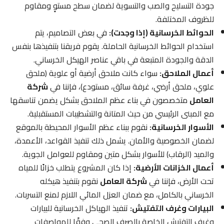
جودة التسليح والصب والتسوية لضمان سطح مستوٍ ومقاوم
للظروف المختلفة.
الحوائط الخرسانية (إذا وجدت):
في بعض التصاميم، يتم
استخدام الحوائط الخرسانية الحاملة. يقوم فريقنا بتنفيذها بنفس
الدقة والجودة المتبعة في باقي عناصر الهيكل الخرساني.
أعمال الملاحق:
سواء كانت ملاحق أرضية أو علوية (ملحق
علوي، ملحق أرضي، غرفة سائق، مستودع)، فإننا في
شركة
العامل
متخصصون في بناء عظم الملاحق بشكل يضمن تناسقها
مع المبنى الرئيسي من حيث المتانة والتشطيبات المستقبلية.
الأسوار الخرسانية:
نقوم ببناء عظم الأسوار المحيطة بالموقع
لضمان الخصوصية والأمان. يشمل ذلك تنفيذ القواعد، الأعمدة،
والميد (الرقاب) للأسوار بشكل متين ومقاوم للعوامل الجوية.
أعمال الخزانات الأرضية:
إذا كان المشروع يتطلب خزانًا للمياه
تحت الأرض، فإننا في
شركة العامل
نقوم بتنفيذ هيكله
الخرساني بالكامل، مع ضمان العزل المائي اللازم لمنع التسربات.
البيارات وغرف التفتيش:
تنفيذ الهياكل الخرسانية للبيارات
وغرف التفتيش الخاصة بالصرف الصحي وفقًا للمواصفات