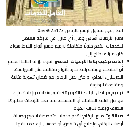
اتصل على مقاول ترميم بالرياض 0543625173
تعتبر الأرضيات أساس جمال أي منزل. في
شركة العامل
للخدمات
، نقدم حلولًا متكاملة لترميم جميع أنواع البلاط. سواء
كان منزلك يحتاج إلى:
إعادة تركيب بلاط الأرضيات المتضرر:
نقوم بإزالة البلاط القديم
أو المتصدع وتركيب بلاط جديد بأنواع مختلفة مثل السيراميك،
البورسلين، الرخام، أو حتى بديل الرخام، مع ضمان تسوية مثالية
ومقاومة للرطوبة.
ترميم فواصل البلاط (الترويبة):
نقوم بتنظيف وإعادة ملء
فواصل البلاط المتآكلة أو المتسخة، مما يعيد للأرضيات مظهرها
النظيف ويمنع تسرب المياه.
صيانة وتلميع الرخام:
نقدم خدمات متخصصة لتلميع وصيانة
أرضيات الرخام، وإصلاح أي شقوق أو خدوش، لإعادة بريقها