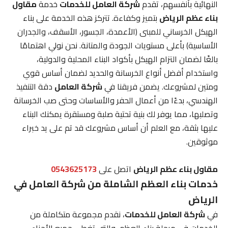
النهائية بأنفسهم، تقدم
شركة العامل للخدمات
خدمة
مقاول
بناء عظم الرياض
بتميز وكفاءة. تتركز هذه الخدمة على بناء
الهيكل الخرساني للمبنى (الأعمدة، الجسور، الأسقف، والجدران
الأساسية) بأعلى مستويات الجودة والمتانة. نحن نولي اهتمامًا
بالغًا لضمان التزام الهيكل بأكواد البناء المحلية والدولية،
واستخدام أفضل أنواع الخرسانة والحديد لضمان أساس قوي
ومتين لمشروعك. يضمن فريقنا في
شركة العامل
دقة التنفيذ
الهندسي، بدءًا من أعمال الحفر والأساسات وحتى صب الخرسانة
وتصلبها، مما يوفر لك بنية تحتية صلبة ومستقرة يمكنك البناء
عليها بثقة، مع العلم أن أساس مشروعك قد تم على يد خبراء
موثوقين.
مقاول بناء عظم الرياض
اتصل على
0543625173
خدمات بناء العظم الشاملة من شركة العامل في
الرياض
في
شركة العامل للخدمات
، نقدم مجموعة متكاملة من
الخدمات في مرحلة بناء العظم، والتي تغطي جميع الأجزاء