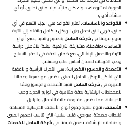
الحيوية لمشروعك، سواء كان منزلًا، فيلا، مبنى تجاري، أو أي
منشأة أخرى:
القواعد والأساسات:
تعتبر القواعد هي الجزء الأهم في أي
مبنى، فهي التي تحمل وزن الهيكل بالكامل وتنقله إلى التربة.
يقوم فريقنا في
شركة العامل
بتصميم وتنفيذ جميع أنواع
الأساسات (منفصلة، مشتركة، شرائطية، لبشة) بناءً على دراسة
التربة والتحميل الإنشائي، مع ضمان الدقة في الحفر، التسليح،
وصب الخرسانة لضمان أساس صلب ومستقر.
الأعمدة والجسور (الكمرات):
هي الأجزاء الرأسية والأفقية
التي تشكل الهيكل الحامل للمبنى. يضمن مهندسونا وعمالنا
المهرة في
شركة العامل
تنفيذ الأعمدة والجسور وفقًا
للمخططات الإنشائية بدقة متناهية في توزيع الحديد وصب
الخرسانة، مما يضمن مقاومة عالية للأحمال والزلازل.
الأسقف:
نقوم بتنفيذ جميع أنواع الأسقف الخرسانية المسلحة
(بلاطات مصمتة، هوردي، فلات سلاب) التي تناسب تصميم المبنى
واحتياجاته الإنشائية. يضمن فريقنا في
شركة العامل للخدمات