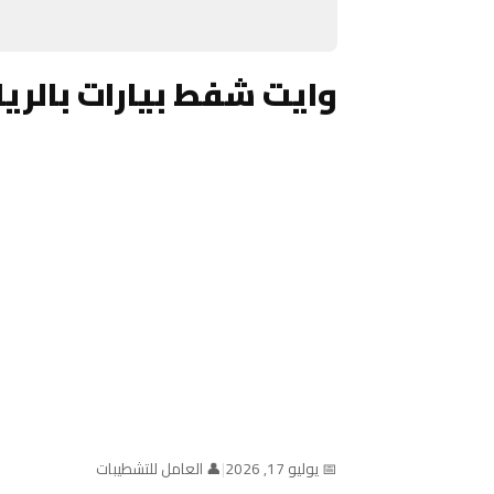
وايت شفط بيارات بالرياض (خد
📅 يوليو 17, 2026
|
👤 العامل للتشطيبات