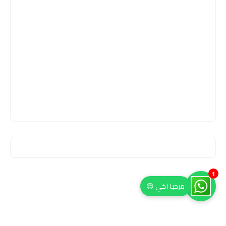
1
مرحبا اخي 😊